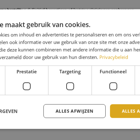
uw bestelling definitief bevestigen of laatste wijzigingen aanbrengen.
e maakt gebruik van cookies.
ail wordt direct verzonden na het plaatsen van uw bestelling. Indien u
kies om inhoud en advertenties te personaliseren en om ons ver
n wij over gaan tot verwerking van uw order.
len ook informatie over uw gebruik van onze site met onze adver
 die deze kunnen combineren met andere informatie die u aan hen
n verzameld door uw gebruik van hun diensten.
Privacybeleid
een niet correct ingevuld e-mailadres. Controleer nogmaals de e-mail
r uw spambox/ongewenste e-mail.
Prestatie
Targeting
Functioneel
n door ons verwerkt en verzonden. Wanneer u meerdere orderbevestiging
 30 dagen. U kunt de openstaande orders ook annuleren via uw account.
ERGEVEN
ALLES AFWIJZEN
ALLES 
nt vindt u bij www.topwebshop.nl rechts bovenin. U dient eerst in te