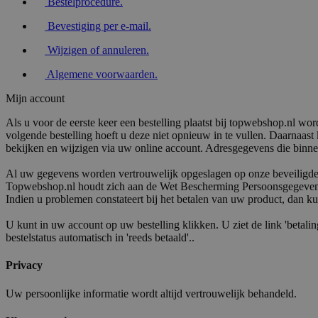
Bestelprocedure
.
Bevestiging per e-mail
.
Wijzigen of annuleren
.
Algemene voorwaarden
.
Mijn account
Als u voor de eerste keer een bestelling plaatst bij topwebshop.nl 
volgende bestelling hoeft u deze niet opnieuw in te vullen. Daarnaast
bekijken en wijzigen via uw online account. Adresgegevens die binn
Al uw gegevens worden vertrouwelijk opgeslagen op onze beveiligde
Topwebshop.nl houdt zich aan de Wet Bescherming Persoonsgegeve
Indien u problemen constateert bij het betalen van uw product, dan
U kunt in uw account op uw bestelling klikken. U ziet de link 'betali
bestelstatus automatisch in 'reeds betaald'..
Privacy
Uw persoonlijke informatie wordt altijd vertrouwelijk behandeld.