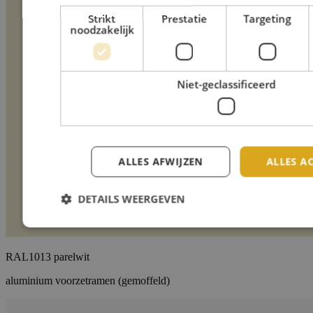
Strikt
Prestatie
Targeting
noodzakelijk
Niet-geclassificeerd
ALLES AFWIJZEN
ALLES A
DETAILS WEERGEVEN
RAL1013 parelwit
aluminium voorzetramen (gemoffeld)