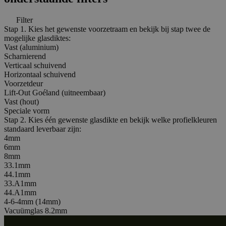
Filter
Stap 1. Kies het gewenste voorzetraam en bekijk bij stap twee de
mogelijke glasdiktes:
Vast (aluminium)
Scharnierend
Verticaal schuivend
Horizontaal schuivend
Voorzetdeur
Lift-Out Goéland (uitneembaar)
Vast (hout)
Speciale vorm
Stap 2. Kies één gewenste glasdikte en bekijk welke profielkleuren
standaard leverbaar zijn:
4mm
6mm
8mm
33.1mm
44.1mm
33.A1mm
44.A1mm
4-6-4mm (14mm)
Vacuümglas 8.2mm