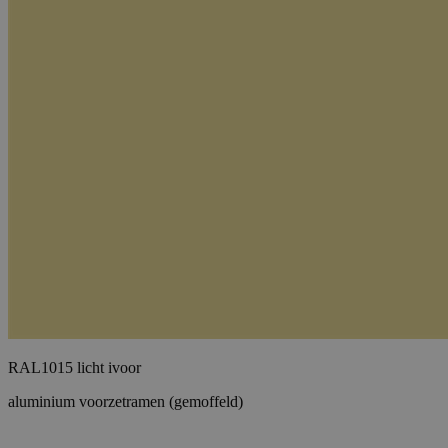
RAL1015 licht ivoor
aluminium voorzetramen (gemoffeld)