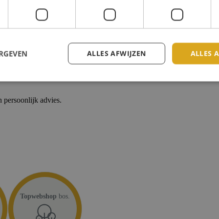
warmte- en geluidsisolatie voor woningen in Nederland en België.
ERGEVEN
ALLES AFWIJZEN
ALLES 
oorwaarden
Cookie statement
 persoonlijk advies.
Topwebshop
bos.