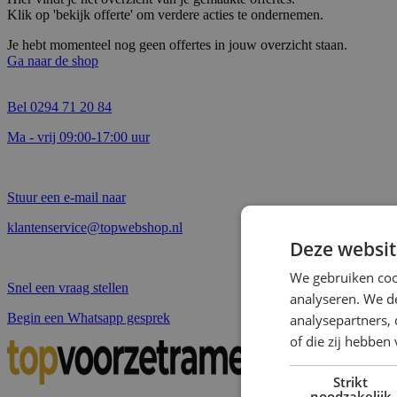
Klik op 'bekijk offerte' om verdere acties te ondernemen.
Je hebt momenteel nog geen offertes in jouw overzicht staan.
Ga naar de shop
Bel 0294 71 20 84
Ma - vrij 09:00-17:00 uur
Stuur een e-mail naar
klantenservice@topwebshop.nl
Deze websit
We gebruiken coo
Snel een vraag stellen
analyseren. We de
Begin een Whatsapp gesprek
analysepartners,
of die zij hebbe
Strikt
noodzakelijk