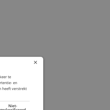
×
keer te
tentie- en
 heeft verstrekt
Niet-
geclassificeerd