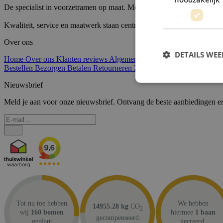
De specialist in voorzetramen op maat. Meer dan 40 jaar ervaring in 
Kwaliteit, service en maatwerk staan centraal.
Over ons
DETAILS WE
Home
Over ons
Klanten reviews
Algemene voorwaarden
Privacy v
Bestellen
Bezorgen
Betalen
Retourneren
Zakelijke klanten
Nieuwsbrief
Meld je aan voor onze nieuwsbrief. Ontvang de beste aanbiedingen en
Tot nu toe hebben
We hebben
14955.28 kg
CO
2
wij
160 bomen
hiermee
1 baan
gecompenseerd
geplant
gecreerd.