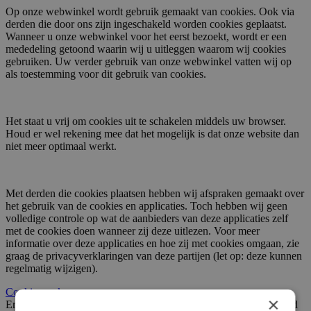
Op onze webwinkel wordt gebruik gemaakt van cookies. Ook via
derden die door ons zijn ingeschakeld worden cookies geplaatst.
Wanneer u onze webwinkel voor het eerst bezoekt, wordt er een
mededeling getoond waarin wij u uitleggen waarom wij cookies
gebruiken. Uw verder gebruik van onze webwinkel vatten wij op
als toestemming voor dit gebruik van cookies.
Het staat u vrij om cookies uit te schakelen middels uw browser.
Houd er wel rekening mee dat het mogelijk is dat onze website dan
niet meer optimaal werkt.
Met derden die cookies plaatsen hebben wij afspraken gemaakt over
het gebruik van de cookies en applicaties. Toch hebben wij geen
volledige controle op wat de aanbieders van deze applicaties zelf
met de cookies doen wanneer zij deze uitlezen. Voor meer
informatie over deze applicaties en hoe zij met cookies omgaan, zie
graag de privacyverklaringen van deze partijen (let op: deze kunnen
regelmatig wijzigen).
Cookievoorkeuren aanpassen
×
Error: The domain TOPVOORZETRAMEN.NL is not authorized