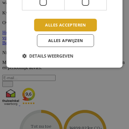
warmte- en geluidsisolatie voor woningen in Nederland en België.
Kwaliteit, service en maatwerk staan centraal.
Over ons
ALLES ACCEPTEREN
Home
Over ons
Klanten reviews
Algemene voorwaarden
Privacy
voorwaarden
Cookie statement
ALLES AFWIJZEN
Bestellen
Bezorgen
Betalen
Retourneren
Zakelijke klanten
Nieuwsbrief
DETAILS WEERGEVEN
Meld je aan voor onze nieuwsbrief. Ontvang de beste aanbiedingen
en persoonlijk advies.
Tot nu toe
14939.02 kg
CO