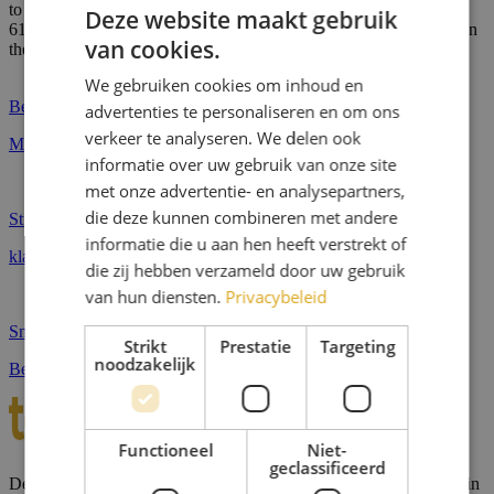
to show the cookie declaration for domain group ID 830929a1-
Deze website maakt gebruik
6179-49f3-8e19-0ffcc0e61f8d. Please add it to the domain group in
van cookies.
the Cookiebot Manager to authorize the domain.
We gebruiken cookies om inhoud en
Bel 0294 71 20 84
advertenties te personaliseren en om ons
verkeer te analyseren. We delen ook
Ma - vrij 09:00-17:00 uur
informatie over uw gebruik van onze site
met onze advertentie- en analysepartners,
die deze kunnen combineren met andere
Stuur een e-mail naar
informatie die u aan hen heeft verstrekt of
klantenservice@topwebshop.nl
die zij hebben verzameld door uw gebruik
van hun diensten.
Privacybeleid
Snel een vraag stellen
Strikt
Prestatie
Targeting
noodzakelijk
Begin een Whatsapp gesprek
Functioneel
Niet-
geclassificeerd
De specialist in voorzetramen op maat. Meer dan 40 jaar ervaring in