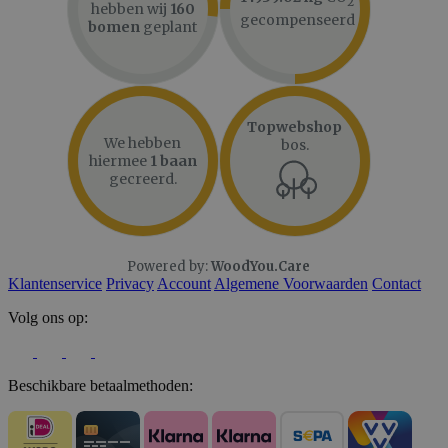
2
hebben wij
160
gecompenseerd
bomen
geplant
Topwebshop
We hebben
bos.
hiermee
1 baan
gecreerd.
Powered by:
WoodYou.Care
Klantenservice
Privacy
Account
Algemene Voorwaarden
Contact
Volg ons op:
Beschikbare betaalmethoden: