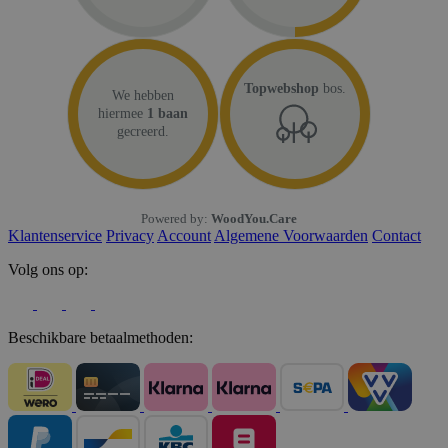
Topwebshop
bos.
We hebben
hiermee
1 baan
gecreerd.
Powered by:
WoodYou.Care
Klantenservice
Privacy
Account
Algemene Voorwaarden
Contact
Volg ons op:
Beschikbare betaalmethoden: