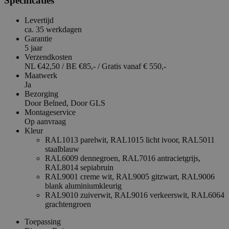
Specificaties
Levertijd
ca. 35 werkdagen
Garantie
5 jaar
Verzendkosten
NL €42,50 / BE €85,- / Gratis vanaf € 550,-
Maatwerk
Ja
Bezorging
Door Belned,
Door GLS
Montageservice
Op aanvraag
Kleur
RAL1013 parelwit,
RAL1015 licht ivoor,
RAL5011
staalblauw
RAL6009 dennegroen,
RAL7016 antracietgrijs,
RAL8014 sepiabruin
RAL9001 creme wit,
RAL9005 gitzwart,
RAL9006
blank aluminiumkleurig
RAL9010 zuiverwit,
RAL9016 verkeerswit,
RAL6064
grachtengroen
Toepassing