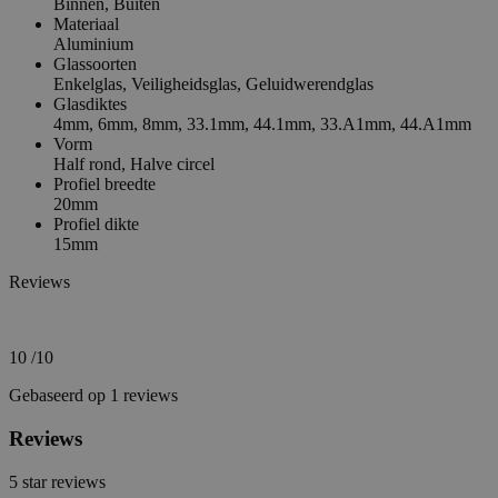
Binnen,
Buiten
Materiaal
Aluminium
Glassoorten
Enkelglas,
Veiligheidsglas,
Geluidwerendglas
Glasdiktes
4mm,
6mm,
8mm,
33.1mm,
44.1mm,
33.A1mm,
44.A1mm
Vorm
Half rond,
Halve circel
Profiel breedte
20mm
Profiel dikte
15mm
Reviews
10
/10
Gebaseerd op 1 reviews
Reviews
5
star reviews