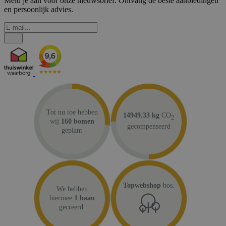
Meld je aan voor onze nieuwsbrief. Ontvang de beste aanbiedingen
en persoonlijk advies.
Tot nu toe hebben
14949.33 kg
CO
2
wij
160 bomen
gecompenseerd
geplant
Topwebshop
bos.
We hebben
hiermee
1 baan
gecreerd.