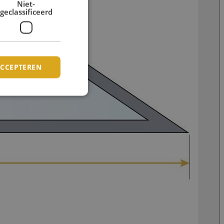
Niet-
geclassificeerd
ACCEPTEREN