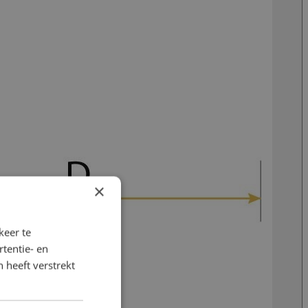
×
keer te
tentie- en
 heeft verstrekt