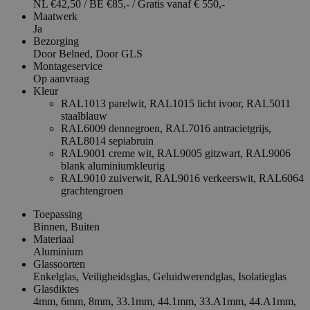
NL €42,50 / BE €85,- / Gratis vanaf € 550,-
Maatwerk
Ja
Bezorging
Door Belned,
Door GLS
Montageservice
Op aanvraag
Kleur
RAL1013 parelwit,
RAL1015 licht ivoor,
RAL5011
staalblauw
RAL6009 dennegroen,
RAL7016 antracietgrijs,
RAL8014 sepiabruin
RAL9001 creme wit,
RAL9005 gitzwart,
RAL9006
blank aluminiumkleurig
RAL9010 zuiverwit,
RAL9016 verkeerswit,
RAL6064
grachtengroen
Toepassing
Binnen,
Buiten
Materiaal
Aluminium
Glassoorten
Enkelglas,
Veiligheidsglas,
Geluidwerendglas,
Isolatieglas
Glasdiktes
4mm,
6mm,
8mm,
33.1mm,
44.1mm,
33.A1mm,
44.A1mm,