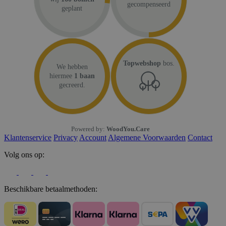
gecompenseerd
geplant
Topwebshop
bos.
We hebben
hiermee
1 baan
gecreerd.
Powered by:
WoodYou.Care
Klantenservice
Privacy
Account
Algemene Voorwaarden
Contact
Volg ons op:
Beschikbare betaalmethoden: